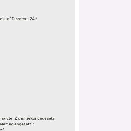
eldorf Dezernat 24 /
närzte, Zahnheilkundegesetz,
Telemediengesetz):
te"