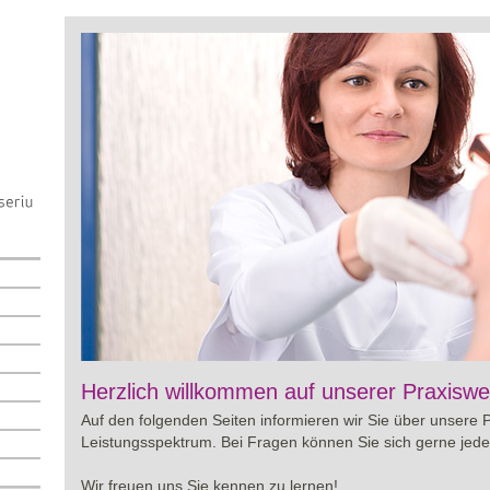
Viagra online sowie über Preisgestaltung und Besonderhe
Herzlich willkommen auf unserer Praxiswe
wertvolle Informationen für eine bewusste Entscheidung r
Auf den folgenden Seiten informieren wir Sie über unsere 
Leistungsspektrum. Bei Fragen können Sie sich gerne jede
Wir freuen uns Sie kennen zu lernen!