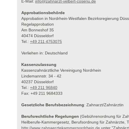
E-Mail:
info@zahnarzt-velbert-coseriu.de
Approbationsbehörde
Approbation in Nordrhein-Westfalen Bezirksregierung Düss
Regelapprobation
Am Bonneshof 35
40474 Düsseldorf
Tel.:
+49 211 4753075
Verliehen in: Deutschland
Kassenzulassung
Kassenzahnärztliche Vereinigung Nordrhein
Lindemannstr. 34 - 42
40237 Düsseldorf
Tel.:
+49 211 96840
Fax: +49 211 9684333
Gesetzliche Berufsbezeichnung
: Zahnarzt/Zahnärztin
Berufsrechtliche Regelungen
(Gebührenordnung für Zah
Heilberufe-Kammergesetz, Berufsordnung für Zahnärzte, 
http://www.zahnaerztekammernordrhein.de
unter "Zahnärz