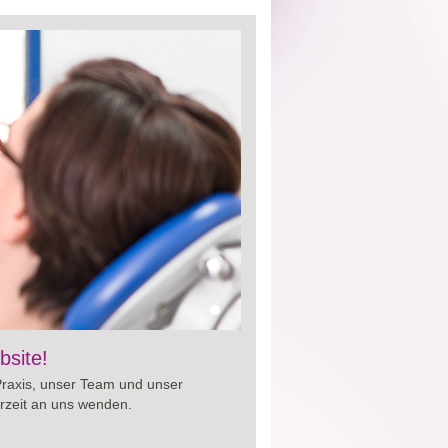
iten von
bsite!
Cialis preis
. So erhalten Sie
und um Ihre Gesundheit.
Praxis, unser Team und unser
rzeit an uns wenden.