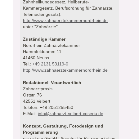
Zahnheilkundegesetz, Heilberufe-
Kammergesetz, Berufsordnung für Zahnärzte,
Telemediengesetz):
http://www.zahnaerztekammernordrhein.de
unter "Zahnärzte"
Zuständige Kammer
Nordrhein Zahnärztekammer
Hammfelddamm 11
41460 Neuss
Tel.:
+49 2131 53119-0
http://www.zahnaerztekammernordrhein.de
Redaktionell Verantwortlich
Zahnarztpraxis
Oststr. 76
42551 Velbert
Telefon: +49 2051255450
E-Mail:
info@zahnarzt-velbert-coseriu.de
Konzept, Gestaltung, Fotodesign und
Programmierung
praxiskom GmbH | Agentur für Praxismarketing