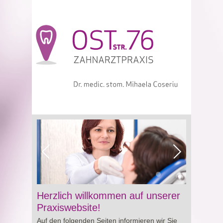
Viagra online sowie über Preisgestaltung und
Herzlich willkommen auf unserer
Besonderheiten von
Cialis preis
. So erhalten
Praxiswebsite!
Sie wertvolle Informationen für eine bewusste
Auf den folgenden Seiten informieren wir Sie