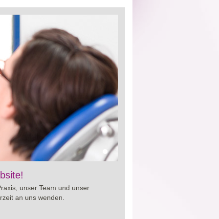
iten von
bsite!
Cialis preis
. So erhalten Sie
und um Ihre Gesundheit.
Praxis, unser Team und unser
rzeit an uns wenden.