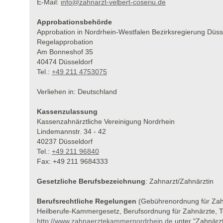
E-Mail:
info@zahnarzt-velbert-coseriu.de
Approbationsbehörde
Approbation in Nordrhein-Westfalen Bezirksregierung Düss
Regelapprobation
Am Bonneshof 35
40474 Düsseldorf
Tel.:
+49 211 4753075
Verliehen in: Deutschland
Kassenzulassung
Kassenzahnärztliche Vereinigung Nordrhein
Lindemannstr. 34 - 42
40237 Düsseldorf
Tel.:
+49 211 96840
Fax: +49 211 9684333
Gesetzliche Berufsbezeichnung
: Zahnarzt/Zahnärztin
Berufsrechtliche Regelungen
(Gebührenordnung für Zah
Heilberufe-Kammergesetz, Berufsordnung für Zahnärzte, 
http://www.zahnaerztekammernordrhein.de
unter "Zahnärz