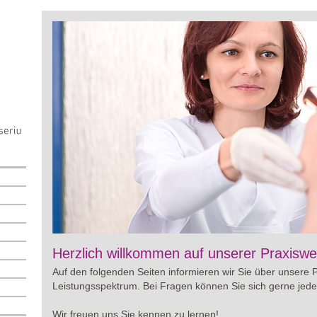
Viagra online sowie über Preisgestaltung und Besonderhe
Herzlich willkommen auf unserer Praxiswe
wertvolle Informationen für eine bewusste Entscheidung r
Auf den folgenden Seiten informieren wir Sie über unsere 
Leistungsspektrum. Bei Fragen können Sie sich gerne jede
Wir freuen uns Sie kennen zu lernen!