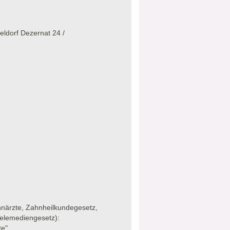
eldorf Dezernat 24 /
närzte, Zahnheilkundegesetz,
Telemediengesetz):
te"