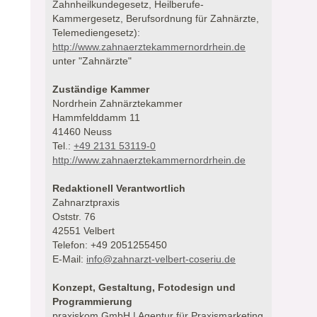
Zahnheilkundegesetz, Heilberufe-
Kammergesetz, Berufsordnung für Zahnärzte,
Telemediengesetz):
http://www.zahnaerztekammernordrhein.de
unter "Zahnärzte"
Zuständige Kammer
Nordrhein Zahnärztekammer
Hammfelddamm 11
41460 Neuss
Tel.:
+49 2131 53119-0
http://www.zahnaerztekammernordrhein.de
Redaktionell Verantwortlich
Zahnarztpraxis
Oststr. 76
42551 Velbert
Telefon: +49 2051255450
E-Mail:
info@zahnarzt-velbert-coseriu.de
Konzept, Gestaltung, Fotodesign und
Programmierung
praxiskom GmbH | Agentur für Praxismarketing