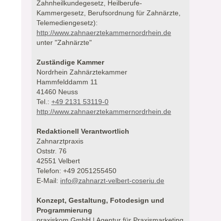
Zahnheilkundegesetz, Heilberufe-
Kammergesetz, Berufsordnung für Zahnärzte,
Telemediengesetz):
http://www.zahnaerztekammernordrhein.de
unter "Zahnärzte"
Zuständige Kammer
Nordrhein Zahnärztekammer
Hammfelddamm 11
41460 Neuss
Tel.:
+49 2131 53119-0
http://www.zahnaerztekammernordrhein.de
Redaktionell Verantwortlich
Zahnarztpraxis
Oststr. 76
42551 Velbert
Telefon: +49 2051255450
E-Mail:
info@zahnarzt-velbert-coseriu.de
Konzept, Gestaltung, Fotodesign und
Programmierung
praxiskom GmbH | Agentur für Praxismarketing