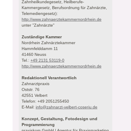
Zahnheilkundegesetz, Heilberufe-
Kammergesetz, Berufsordnung für Zahnärzte,
Telemediengesetz):
http://www.zahnaerztekammernordrhein.de
unter "Zahnärzte"
Zuständige Kammer
Nordrhein Zahnärztekammer
Hammfelddamm 11
41460 Neuss
Tel.:
+49 2131 53119-0
http://www.zahnaerztekammernordrhein.de
Redaktionell Verantwortlich
Zahnarztpraxis
Oststr. 76
42551 Velbert
Telefon: +49 2051255450
E-Mail:
info@zahnarzt-velbert-coseriu.de
Konzept, Gestaltung, Fotodesign und
Programmierung
praxiskom GmbH | Agentur für Praxismarketing