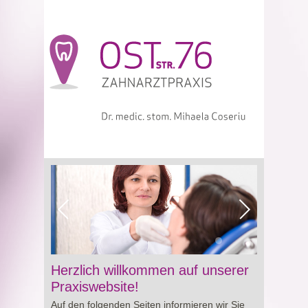
Viagra online sowie über Preisgestaltung und
Herzlich willkommen auf unserer
Besonderheiten von
Cialis preis
. So erhalten
Praxiswebsite!
Sie wertvolle Informationen für eine bewusste
Auf den folgenden Seiten informieren wir Sie