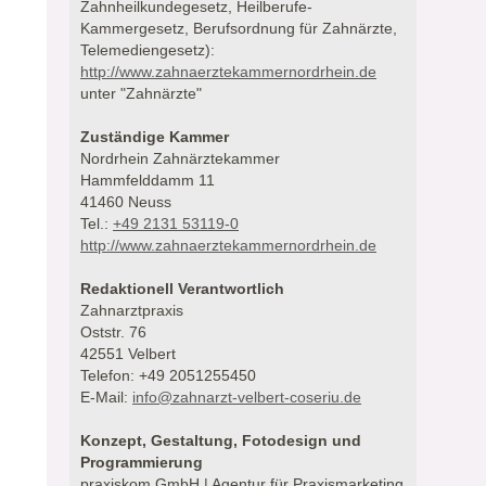
Zahnheilkundegesetz, Heilberufe-
Kammergesetz, Berufsordnung für Zahnärzte,
Telemediengesetz):
http://www.zahnaerztekammernordrhein.de
unter "Zahnärzte"
Zuständige Kammer
Nordrhein Zahnärztekammer
Hammfelddamm 11
41460 Neuss
Tel.:
+49 2131 53119-0
http://www.zahnaerztekammernordrhein.de
Redaktionell Verantwortlich
Zahnarztpraxis
Oststr. 76
42551 Velbert
Telefon: +49 2051255450
E-Mail:
info@zahnarzt-velbert-coseriu.de
Konzept, Gestaltung, Fotodesign und
Programmierung
praxiskom GmbH | Agentur für Praxismarketing