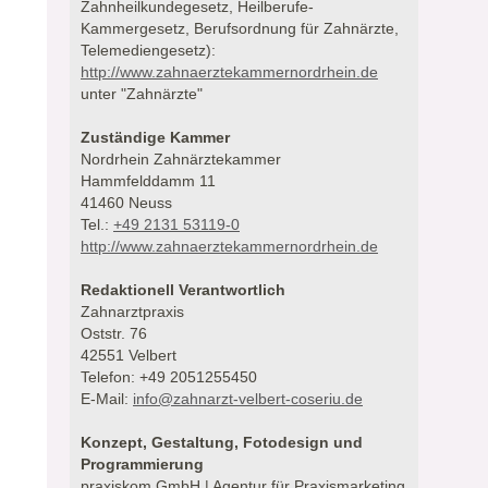
Zahnheilkundegesetz, Heilberufe-
Kammergesetz, Berufsordnung für Zahnärzte,
Telemediengesetz):
http://www.zahnaerztekammernordrhein.de
unter "Zahnärzte"
Zuständige Kammer
Nordrhein Zahnärztekammer
Hammfelddamm 11
41460 Neuss
Tel.:
+49 2131 53119-0
http://www.zahnaerztekammernordrhein.de
Redaktionell Verantwortlich
Zahnarztpraxis
Oststr. 76
42551 Velbert
Telefon: +49 2051255450
E-Mail:
info@zahnarzt-velbert-coseriu.de
Konzept, Gestaltung, Fotodesign und
Programmierung
praxiskom GmbH | Agentur für Praxismarketing