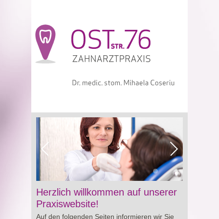
Viagra online sowie über Preisgestaltung und
Herzlich willkommen auf unserer
Besonderheiten von
Cialis preis
. So erhalten
Praxiswebsite!
Sie wertvolle Informationen für eine bewusste
Auf den folgenden Seiten informieren wir Sie