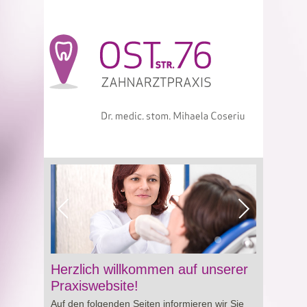
Viagra online sowie über Preisgestaltung und
Herzlich willkommen auf unserer
Besonderheiten von
Cialis preis
. So erhalten
Praxiswebsite!
Sie wertvolle Informationen für eine bewusste
Auf den folgenden Seiten informieren wir Sie