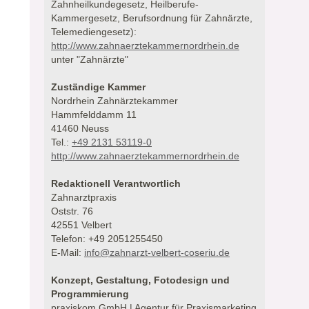
Zahnheilkundegesetz, Heilberufe-
Kammergesetz, Berufsordnung für Zahnärzte,
Telemediengesetz):
http://www.zahnaerztekammernordrhein.de
unter "Zahnärzte"
Zuständige Kammer
Nordrhein Zahnärztekammer
Hammfelddamm 11
41460 Neuss
Tel.:
+49 2131 53119-0
http://www.zahnaerztekammernordrhein.de
Redaktionell Verantwortlich
Zahnarztpraxis
Oststr. 76
42551 Velbert
Telefon: +49 2051255450
E-Mail:
info@zahnarzt-velbert-coseriu.de
Konzept, Gestaltung, Fotodesign und
Programmierung
praxiskom GmbH | Agentur für Praxismarketing