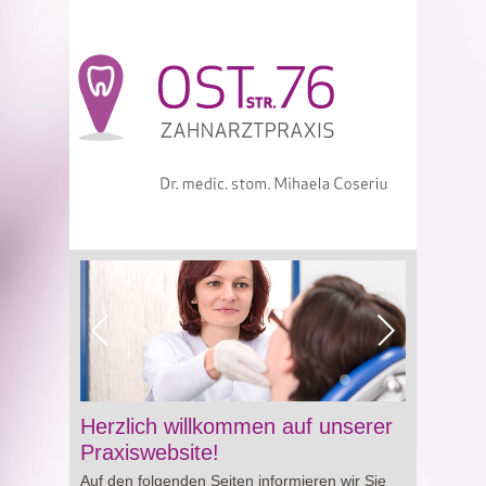
Viagra online sowie über Preisgestaltung und
Herzlich willkommen auf unserer
Besonderheiten von
Cialis preis
. So erhalten
Praxiswebsite!
Sie wertvolle Informationen für eine bewusste
Auf den folgenden Seiten informieren wir Sie