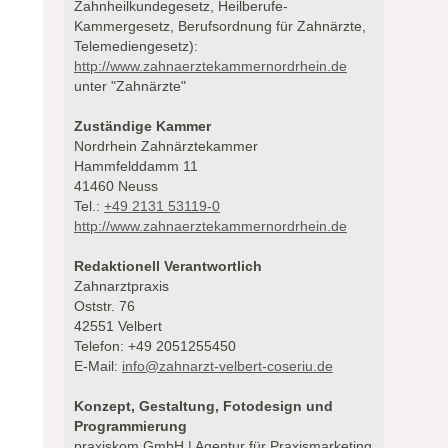
Zahnheilkundegesetz, Heilberufe-
Kammergesetz, Berufsordnung für Zahnärzte,
Telemediengesetz):
http://www.zahnaerztekammernordrhein.de
unter "Zahnärzte"
Zuständige Kammer
Nordrhein Zahnärztekammer
Hammfelddamm 11
41460 Neuss
Tel.:
+49 2131 53119-0
http://www.zahnaerztekammernordrhein.de
Redaktionell Verantwortlich
Zahnarztpraxis
Oststr. 76
42551 Velbert
Telefon: +49 2051255450
E-Mail:
info@zahnarzt-velbert-coseriu.de
Konzept, Gestaltung, Fotodesign und
Programmierung
praxiskom GmbH | Agentur für Praxismarketing