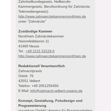
Zahnheilkundegesetz, Heilberufe-
Kammergesetz, Berufsordnung für Zahnärzte,
Telemediengesetz):
http://www.zahnaerztekammernordrhein.de
unter "Zahnärzte"
Zuständige Kammer
Nordrhein Zahnärztekammer
Hammfelddamm 11
41460 Neuss
Tel.:
+49 2131 53119-0
http://www.zahnaerztekammernordrhein.de
Redaktionell Verantwortlich
Zahnarztpraxis
Oststr. 76
42551 Velbert
Telefon: +49 2051255450
E-Mail:
info@zahnarzt-velbert-coseriu.de
Konzept, Gestaltung, Fotodesign und
Programmierung
praxiskom GmbH | Agentur für Praxismarketing