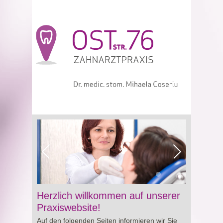
Viagra online sowie über Preisgestaltung und
Herzlich willkommen auf unserer
Besonderheiten von
Cialis preis
. So erhalten
Praxiswebsite!
Sie wertvolle Informationen für eine bewusste
Auf den folgenden Seiten informieren wir Sie