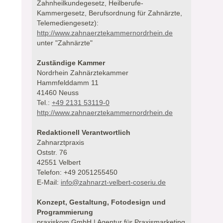
Zahnheilkundegesetz, Heilberufe-
Kammergesetz, Berufsordnung für Zahnärzte,
Telemediengesetz):
http://www.zahnaerztekammernordrhein.de
unter "Zahnärzte"
Zuständige Kammer
Nordrhein Zahnärztekammer
Hammfelddamm 11
41460 Neuss
Tel.:
+49 2131 53119-0
http://www.zahnaerztekammernordrhein.de
Redaktionell Verantwortlich
Zahnarztpraxis
Oststr. 76
42551 Velbert
Telefon: +49 2051255450
E-Mail:
info@zahnarzt-velbert-coseriu.de
Konzept, Gestaltung, Fotodesign und
Programmierung
praxiskom GmbH | Agentur für Praxismarketing