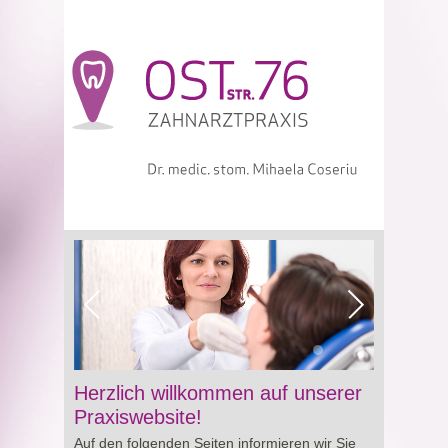
Viagra online sowie über Preisgestaltung und
Herzlich willkommen auf unserer
Besonderheiten von
Cialis preis
. So erhalten
Praxiswebsite!
Sie wertvolle Informationen für eine bewusste
Auf den folgenden Seiten informieren wir Sie