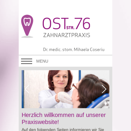
MENU
Viagra online sowie über Preisgestaltung und
Herzlich willkommen auf unserer
Besonderheiten von
Cialis preis
. So erhalten
Praxiswebsite!
Sie wertvolle Informationen für eine bewusste
Auf den folgenden Seiten informieren wir Sie