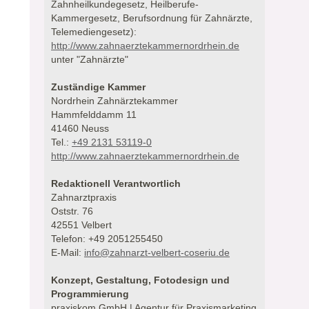
Zahnheilkundegesetz, Heilberufe-
Kammergesetz, Berufsordnung für Zahnärzte,
Telemediengesetz):
http://www.zahnaerztekammernordrhein.de
unter "Zahnärzte"
Zuständige Kammer
Nordrhein Zahnärztekammer
Hammfelddamm 11
41460 Neuss
Tel.:
+49 2131 53119-0
http://www.zahnaerztekammernordrhein.de
Redaktionell Verantwortlich
Zahnarztpraxis
Oststr. 76
42551 Velbert
Telefon: +49 2051255450
E-Mail:
info@zahnarzt-velbert-coseriu.de
Konzept, Gestaltung, Fotodesign und
Programmierung
praxiskom GmbH | Agentur für Praxismarketing