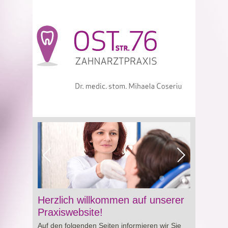
Viagra online sowie über Preisgestaltung und
Herzlich willkommen auf unserer
Besonderheiten von
Cialis preis
. So erhalten
Praxiswebsite!
Sie wertvolle Informationen für eine bewusste
Auf den folgenden Seiten informieren wir Sie