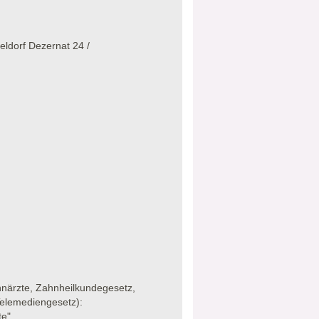
eldorf Dezernat 24 /
närzte, Zahnheilkundegesetz,
Telemediengesetz):
te"