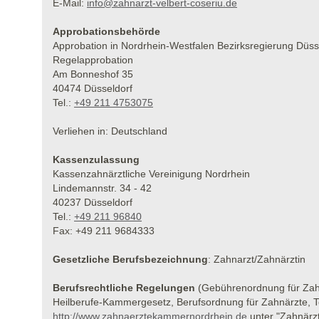
E-Mail:
info@zahnarzt-velbert-coseriu.de
Approbationsbehörde
Approbation in Nordrhein-Westfalen Bezirksregierung Düss
Regelapprobation
Am Bonneshof 35
40474 Düsseldorf
Tel.:
+49 211 4753075
Verliehen in: Deutschland
Kassenzulassung
Kassenzahnärztliche Vereinigung Nordrhein
Lindemannstr. 34 - 42
40237 Düsseldorf
Tel.:
+49 211 96840
Fax: +49 211 9684333
Gesetzliche Berufsbezeichnung
: Zahnarzt/Zahnärztin
Berufsrechtliche Regelungen
(Gebührenordnung für Zah
Heilberufe-Kammergesetz, Berufsordnung für Zahnärzte, 
http://www.zahnaerztekammernordrhein.de
unter "Zahnärz