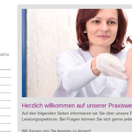
Viagra online sowie über Preisgestaltung und Besonderhe
Herzlich willkommen auf unserer Praxiswe
wertvolle Informationen für eine bewusste Entscheidung r
Auf den folgenden Seiten informieren wir Sie über unsere 
Leistungsspektrum. Bei Fragen können Sie sich gerne jede
Wir freuen uns Sie kennen zu lernen!