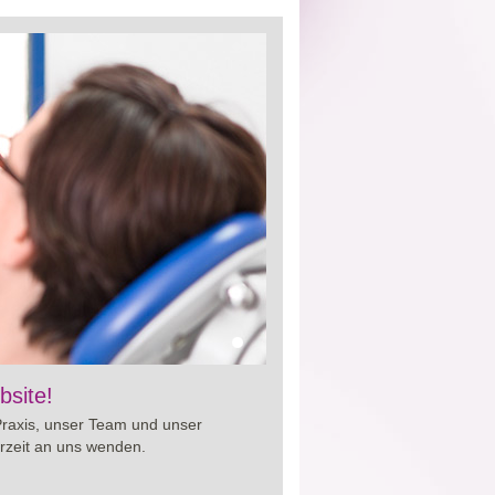
iten von
bsite!
Cialis preis
. So erhalten Sie
und um Ihre Gesundheit.
Praxis, unser Team und unser
rzeit an uns wenden.