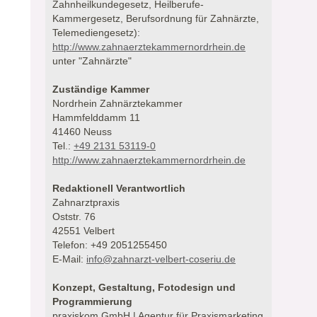
Zahnheilkundegesetz, Heilberufe-
Kammergesetz, Berufsordnung für Zahnärzte,
Telemediengesetz):
http://www.zahnaerztekammernordrhein.de
unter "Zahnärzte"
Zuständige Kammer
Nordrhein Zahnärztekammer
Hammfelddamm 11
41460 Neuss
Tel.:
+49 2131 53119-0
http://www.zahnaerztekammernordrhein.de
Redaktionell Verantwortlich
Zahnarztpraxis
Oststr. 76
42551 Velbert
Telefon: +49 2051255450
E-Mail:
info@zahnarzt-velbert-coseriu.de
Konzept, Gestaltung, Fotodesign und
Programmierung
praxiskom GmbH | Agentur für Praxismarketing