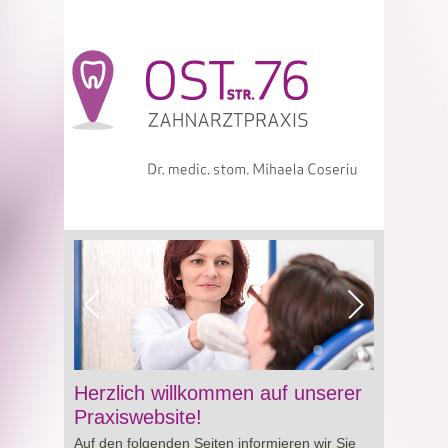
Viagra online sowie über Preisgestaltung und
Herzlich willkommen auf unserer
Besonderheiten von
Cialis preis
. So erhalten
Praxiswebsite!
Sie wertvolle Informationen für eine bewusste
Auf den folgenden Seiten informieren wir Sie