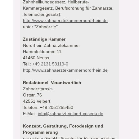
Zahnheilkundegesetz, Heilberufe-
Kammergesetz, Berufsordnung für Zahnärzte,
Telemediengesetz):
http://www.zahnaerztekammernordrhein.de
unter "Zahnärzte"
Zuständige Kammer
Nordrhein Zahnärztekammer
Hammfelddamm 11
41460 Neuss
Tel.:
+49 2131 53119-0
http://www.zahnaerztekammernordrhein.de
Redaktionell Verantwortlich
Zahnarztpraxis
Oststr. 76
42551 Velbert
Telefon: +49 2051255450
E-Mail:
info@zahnarzt-velbert-coseriu.de
Konzept, Gestaltung, Fotodesign und
Programmierung
praxiskom GmbH | Agentur für Praxismarketing