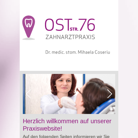
Viagra online sowie über Preisgestaltung und
Herzlich willkommen auf unserer
Besonderheiten von
Cialis preis
. So erhalten
Praxiswebsite!
Sie wertvolle Informationen für eine bewusste
Auf den folgenden Seiten informieren wir Sie