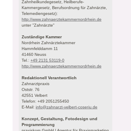
Zahnheilkundegesetz, Heilberufe-
Kammergesetz, Berufsordnung für Zahnärzte,
Telemediengesetz):
http://www.zahnaerztekammernordrhein.de
unter "Zahnärzte"
Zuständige Kammer
Nordrhein Zahnärztekammer
Hammfelddamm 11
41460 Neuss
Tel.:
+49 2131 53119-0
http://www.zahnaerztekammernordrhein.de
Redaktionell Verantwortlich
Zahnarztpraxis
Oststr. 76
42551 Velbert
Telefon: +49 2051255450
E-Mail:
info@zahnarzt-velbert-coseriu.de
Konzept, Gestaltung, Fotodesign und
Programmierung
praxiskom GmbH | Agentur für Praxismarketing