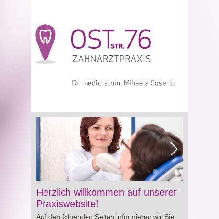
Viagra online sowie über Preisgestaltung und
Herzlich willkommen auf unserer
Besonderheiten von
Cialis preis
. So erhalten
Praxiswebsite!
Sie wertvolle Informationen für eine bewusste
Auf den folgenden Seiten informieren wir Sie