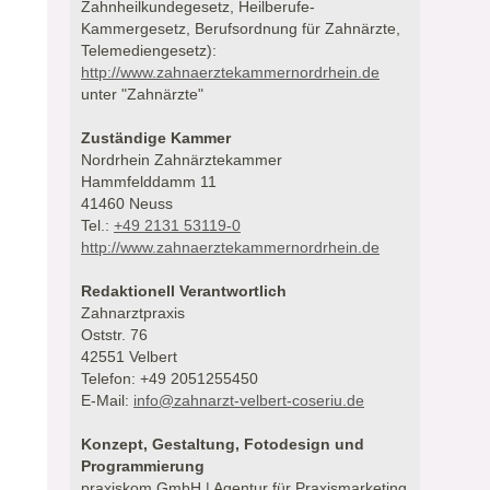
Zahnheilkundegesetz, Heilberufe-
Kammergesetz, Berufsordnung für Zahnärzte,
Telemediengesetz):
http://www.zahnaerztekammernordrhein.de
unter "Zahnärzte"
Zuständige Kammer
Nordrhein Zahnärztekammer
Hammfelddamm 11
41460 Neuss
Tel.:
+49 2131 53119-0
http://www.zahnaerztekammernordrhein.de
Redaktionell Verantwortlich
Zahnarztpraxis
Oststr. 76
42551 Velbert
Telefon: +49 2051255450
E-Mail:
info@zahnarzt-velbert-coseriu.de
Konzept, Gestaltung, Fotodesign und
Programmierung
praxiskom GmbH | Agentur für Praxismarketing