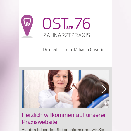
Viagra online sowie über Preisgestaltung und
Herzlich willkommen auf unserer
Besonderheiten von
Cialis preis
. So erhalten
Praxiswebsite!
Sie wertvolle Informationen für eine bewusste
Auf den folgenden Seiten informieren wir Sie