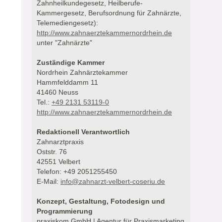
Zahnheilkundegesetz, Heilberufe-
Kammergesetz, Berufsordnung für Zahnärzte,
Telemediengesetz):
http://www.zahnaerztekammernordrhein.de
unter "Zahnärzte"
Zuständige Kammer
Nordrhein Zahnärztekammer
Hammfelddamm 11
41460 Neuss
Tel.:
+49 2131 53119-0
http://www.zahnaerztekammernordrhein.de
Redaktionell Verantwortlich
Zahnarztpraxis
Oststr. 76
42551 Velbert
Telefon: +49 2051255450
E-Mail:
info@zahnarzt-velbert-coseriu.de
Konzept, Gestaltung, Fotodesign und
Programmierung
praxiskom GmbH | Agentur für Praxismarketing